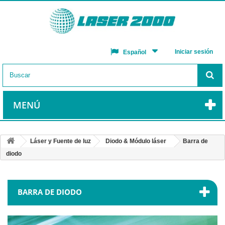
Iniciar sesión
Español
MENÚ
Láser y Fuente de luz
Diodo & Módulo láser
Barra de
diodo
BARRA DE DIODO