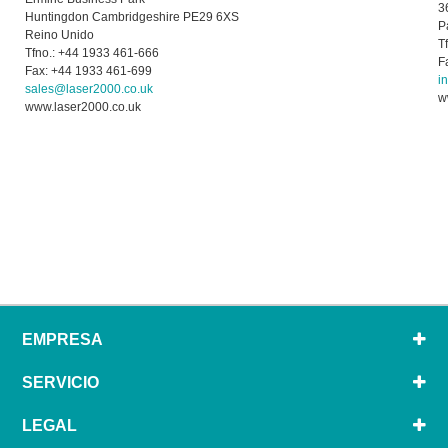
3
Huntingdon Cambridgeshire PE29 6XS
P
Reino Unido
T
Tfno.: +44 1933 461-666
F
Fax: +44 1933 461-699
i
sales@laser2000.co.uk
w
www.laser2000.co.uk
EMPRESA
SERVICIO
LEGAL