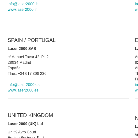
info@laser2000.fr
i
www.laser2000.fr
w
SPAIN / PORTUGAL
Laser 2000 SAS
L
c/ Manuel Tovar 42, Pl. 2
A
28034 Madrid
8
España
A
Tfno.: +34 617 308 236
T
F
info@laser2000.es
i
www.laser2000.es
w
UNITED KINGDOM
Laser 2000 (UK) Ltd
L
Unit 9 Avro Court
V
Ermine Business Park