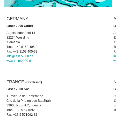
GERMANY
A
Laser 2000 GmbH
L
Argelsrieder Feld 14
A
82234 Wessling
8
Alemania
A
Tfno.: +49 8153 405-0
T
Fax: +49 8153 405-33
F
info@laser2000.de
i
www.laser2000.de
w
FRANCE
N
(Bordeaux)
Laser 2000 SAS
L
11 avenue de Canteranne
S
Cite de la Photonique Bat Sirah
1
33600 PESSAC, Francia
S
Tfno.: +33 5 571092-80
T
Fax: +33 5 571092-81