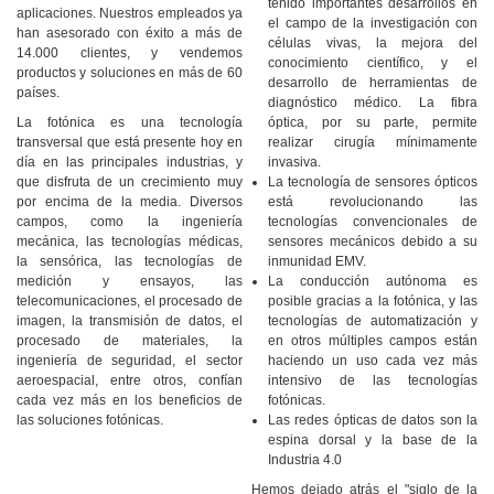
tenido importantes desarrollos en
aplicaciones. Nuestros empleados ya
el campo de la investigación con
han asesorado con éxito a más de
células vivas, la mejora del
14.000 clientes, y vendemos
conocimiento científico, y el
productos y soluciones en más de 60
desarrollo de herramientas de
países.
diagnóstico médico. La fibra
La fotónica es una tecnología
óptica, por su parte, permite
transversal que está presente hoy en
realizar cirugía mínimamente
día en las principales industrias, y
invasiva.
que disfruta de un crecimiento muy
La tecnología de sensores ópticos
por encima de la media. Diversos
está revolucionando las
campos, como la ingeniería
tecnologías convencionales de
mecánica, las tecnologías médicas,
sensores mecánicos debido a su
la sensórica, las tecnologías de
inmunidad EMV.
medición y ensayos, las
La conducción autónoma es
telecomunicaciones, el procesado de
posible gracias a la fotónica, y las
imagen, la transmisión de datos, el
tecnologías de automatización y
procesado de materiales, la
en otros múltiples campos están
ingeniería de seguridad, el sector
haciendo un uso cada vez más
aeroespacial, entre otros, confían
intensivo de las tecnologías
cada vez más en los beneficios de
fotónicas.
las soluciones fotónicas.
Las redes ópticas de datos son la
espina dorsal y la base de la
Industria 4.0
Hemos dejado atrás el "siglo de la