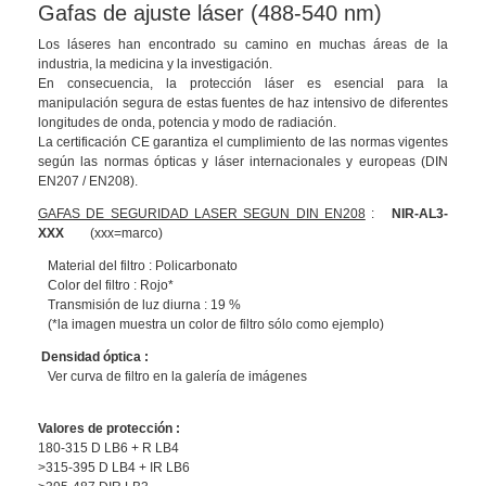
Gafas de ajuste láser (488-540 nm)
Los láseres han encontrado su camino en muchas áreas de la
industria, la medicina y la investigación.
En consecuencia, la protección láser es esencial para la
manipulación segura de estas fuentes de haz intensivo de diferentes
longitudes de onda, potencia y modo de radiación.
La certificación CE garantiza el cumplimiento de las normas vigentes
según las normas ópticas y láser internacionales y europeas (DIN
EN207 / EN208).
GAFAS DE SEGURIDAD LASER SEGUN DIN EN208
:
NIR-AL3-
XXX
(xxx=marco)
Material del filtro : Policarbonato
Color del filtro : Rojo*
Transmisión de luz diurna : 19 %
(*la imagen muestra un color de filtro sólo como ejemplo)
Densidad óptica :
Ver curva de filtro en la galería de imágenes
Valores de protección
:
180-315 D LB6 + R LB4
>315-395 D LB4 + IR LB6