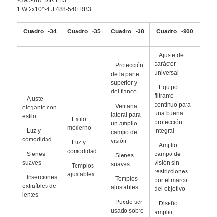
>395-487 DIR LB3
1 W 2x10^-4 J 488-540 RB3
Cuadro -34
Cuadro -35
Cuadro -38
Cuadro -900
Ajuste de
carácter
Protección
universal
de la parte
superior y
Equipo
del flanco
filtrante
Ajuste
continuo para
Ventana
elegante con
una buena
lateral para
estilo
Estilo
protección
un amplio
moderno
Luz y
integral
campo de
comodidad
visión
Luz y
Amplio
comodidad
Sienes
campo de
Sienes
suaves
visión sin
suaves
Templos
restricciones
ajustables
Inserciones
Templos
por el marco
extraíbles de
ajustables
del objetivo
lentes
Puede ser
Diseño
usado sobre
amplio,