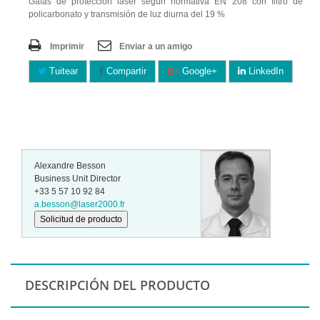
Gafas de protección láser según normativa EN 208 con filtro de
policarbonato y transmisión de luz diurna del 19 %
Imprimir
Enviar a un amigo
Tuitear
Compartir
Google+
LinkedIn
Alexandre Besson
Business Unit Director
+33 5 57 10 92 84
a.besson@laser2000.fr
Solicitud de producto
DESCRIPCIÓN DEL PRODUCTO