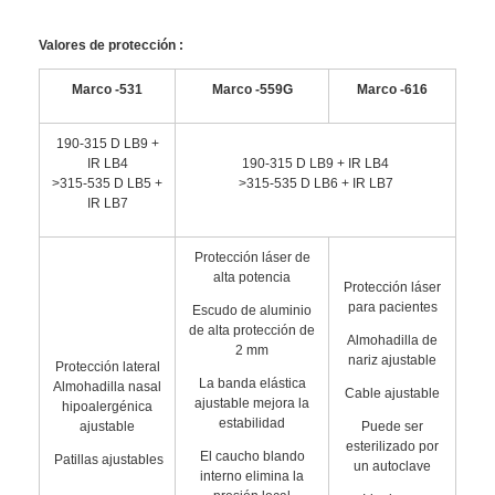
Valores de protección
:
Marco -531
Marco -559G
Marco -616
190-315 D LB9 +
IR LB4
190-315 D LB9 + IR LB4
>315-535 D LB5 +
>315-535 D LB6 + IR LB7
IR LB7
Protección láser de
alta potencia
Protección láser
para pacientes
Escudo de aluminio
de alta protección de
Almohadilla de
2 mm
nariz ajustable
Protección lateral
La banda elástica
Almohadilla nasal
Cable ajustable
ajustable mejora la
hipoalergénica
estabilidad
ajustable
Puede ser
esterilizado por
El caucho blando
Patillas ajustables
un autoclave
interno elimina la