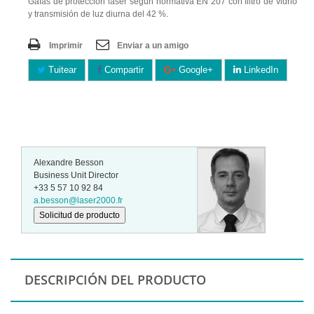
Gafas de protección láser según normativa EN 207 con filtro de vidrio
y transmisión de luz diurna del 42 %.
Imprimir
Enviar a un amigo
Tuitear
Compartir
Google+
LinkedIn
Alexandre Besson
Business Unit Director
+33 5 57 10 92 84
a.besson@laser2000.fr
Solicitud de producto
DESCRIPCIÓN DEL PRODUCTO