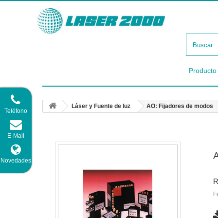
Producto
Láser y Fuente de luz
AO: Fijadores de modos
Teléfono
E-Mail
A
Novedades
R
F