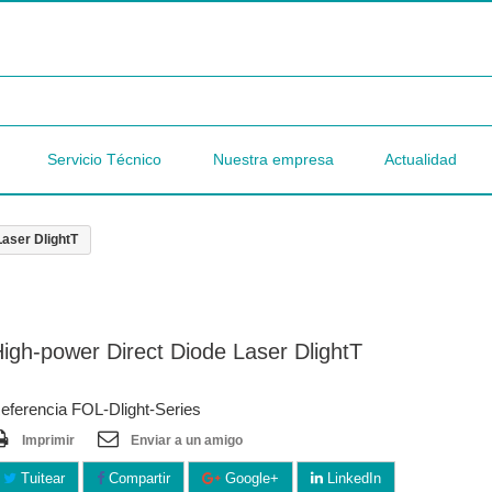
Servicio Técnico
Nuestra empresa
Actualidad
Laser DlightT
igh-power Direct Diode Laser DlightT
eferencia FOL-Dlight-Series
Imprimir
Enviar a un amigo
Tuitear
Compartir
Google+
LinkedIn