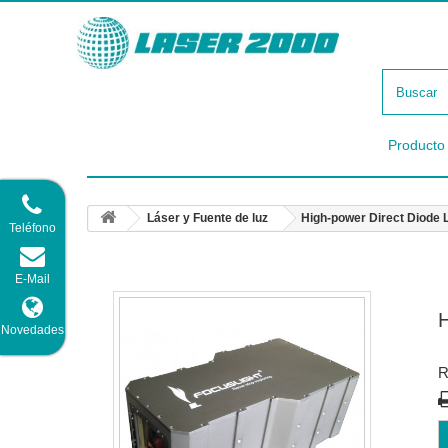
Producto
Láser y Fuente de luz
High-power Direct Diode 
Teléfono
E-Mail
H
Novedades
R