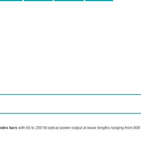
iodes bars
with 60 to 250 W optical power output at wave lengths ranging from 808 to