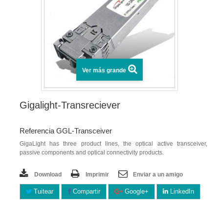
Ver más grande
Gigalight-Transreciever
Referencia GGL-Transceiver
GigaLight has three product lines, the optical active transceiver,
passive components and optical connectivity products.
Download
Imprimir
Enviar a un amigo
Tuitear
Compartir
Google+
LinkedIn