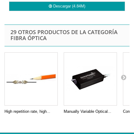
Descargar (4.84M)
29 OTROS PRODUCTOS DE LA CATEGORÍA
FIBRA ÓPTICA
High repetition rate, high...
Manually Variable Optical...
Compa