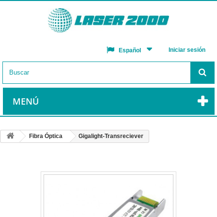
Iniciar sesión
Español
MENÚ
Fibra Óptica
Gigalight-Transreciever