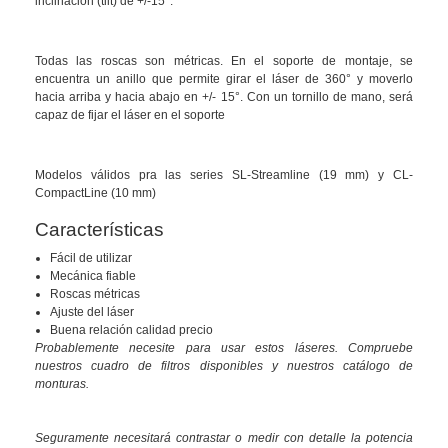
inclinación (tilt) de +/-15°.
Todas las roscas son métricas. En el soporte de montaje, se
encuentra un anillo que permite girar el láser de 360° y moverlo
hacia arriba y hacia abajo en +/- 15°. Con un tornillo de mano, será
capaz de fijar el láser en el soporte
Modelos válidos pra las series SL-Streamline (19 mm) y CL-
CompactLine (10 mm)
Características
Fácil de utilizar
Mecánica fiable
Roscas métricas
Ajuste del láser
Buena relación calidad precio
Probablemente necesite para usar estos láseres. Compruebe
nuestros cuadro de filtros disponibles y nuestros catálogo de
monturas.
Seguramente necesitará contrastar o medir con detalle la potencia