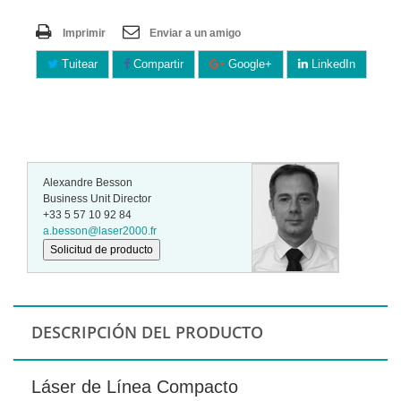
Imprimir
Enviar a un amigo
Tuitear
Compartir
Google+
LinkedIn
Alexandre Besson
Business Unit Director
+33 5 57 10 92 84
a.besson@laser2000.fr
Solicitud de producto
DESCRIPCIÓN DEL PRODUCTO
Láser de Línea Compacto