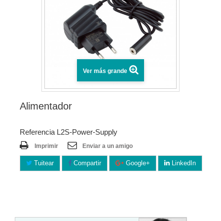
Ver más grande
Alimentador
Referencia L2S-Power-Supply
Imprimir
Enviar a un amigo
Tuitear
Compartir
Google+
LinkedIn